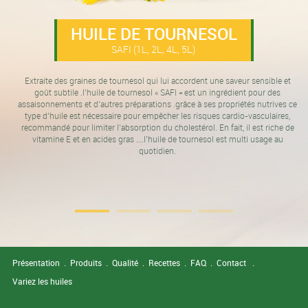
HUILE DE TOURNESOL
SAFI (1L, 2L, 4L, 5L)
ef
Extraite des graines de tournesol qui lui accordent une saveur sensible et
a
goût subtile .l’huile de tournesol « SAFI » est un ingrédient pour des
es
assaisonnements et d’autres préparations .grâce à ses propriétés nutrives ce
ve
type d’huile est nécessaire pour empêcher les risques cardio-vasculaires,
sol
recommandé pour limiter l’absorption du cholestérol. En fait, il est riche de
vitamine E et en acides gras ….l’huile de tournesol est multi usage au
sir
quotidien.
Présentation
.
Produits
.
Qualité
.
Recettes
.
FAQ
.
Contact
.
Variez les huiles